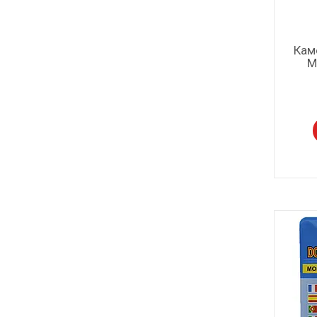
Кам
М