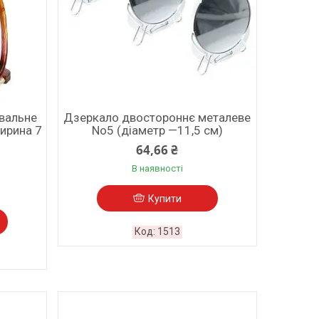
вальне
Дзеркало двостороннє металеве
Ширина 7
No5 (діаметр —11,5 см)
64,66 ₴
В наявності
Купити
1513