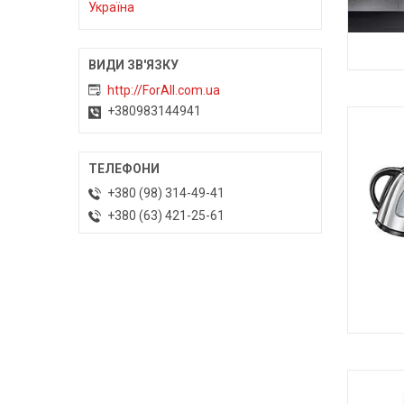
Україна
О
http://ForAll.com.ua
+380983144941
+380 (98) 314-49-41
+380 (63) 421-25-61
К