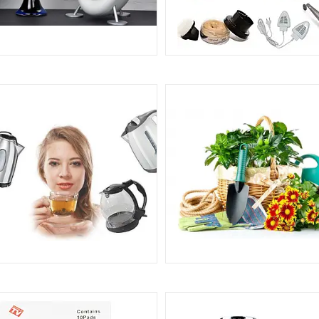
БІГРІВАЧІ. ВЕНТИЛЯТОРИ
ТОВАРИ ДЛЯ ДОГЛЯДУ ЗА 
ТА ВЗУТТЯМ
12
ИП'ЯТИЛЬНИКИ, ЧАЙНИКИ
САД І ГОРОД
29