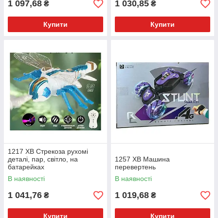
1 097,68
1 030,85
₴
₴
Купити
Купити
1217 XB Стрекоза рухомі
деталі, пар, світло, на
1257 XB Машина
батарейках
перевертень
В наявності
В наявності
1 041,76
1 019,68
₴
₴
Купити
Купити