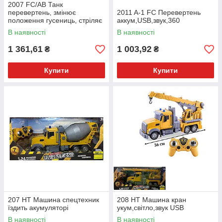
2007 FC/AB Танк
перевертень, змінює
2011 A-1 FC Перевертень
положення гусениць, стріляє
аккум,USB,звук,360
орбізами, світло, звук, в
В наявності
В наявності
коробці
1 361,61
1 003,92
₴
₴
Купити
Купити
207 HT Машина спецтехник
208 HT Машина кран
їздить акумуляторі
укум,світло,звук USB
В наявності
В наявності