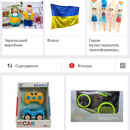
Український
Флаги
Герои
виробник
мульт.сериалов,
трансформеры,
роботы
Сортування
0
Фільтри