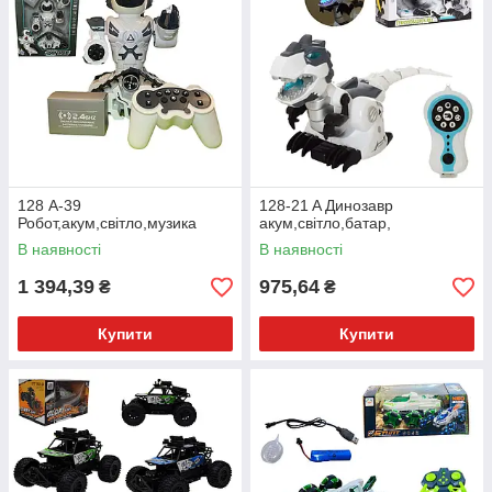
128 А-39
128-21 A Динозавр
Робот,акум,світло,музика
акум,світло,батар,
В наявності
В наявності
1 394,39
975,64
₴
₴
Купити
Купити