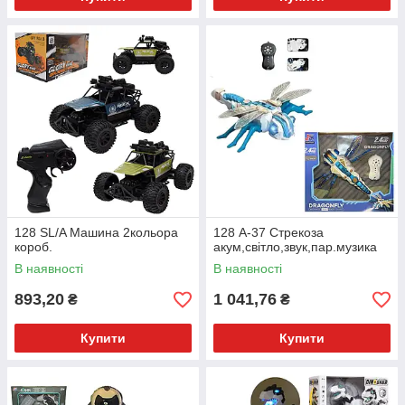
128 SL/A Машина 2кольора
128 А-37 Стрекоза
короб.
акум,світло,звук,пар.музика
В наявності
В наявності
893,20
1 041,76
₴
₴
Купити
Купити