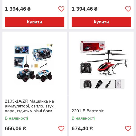
1 394,46
1 394,46
₴
₴
Купити
Купити
2103-1A/ZR Машинка на
акумуляторі, світло, звук,
пара, їздить у різні боки
2201 Е Вертоліт
В наявності
В наявності
656,06
674,40
₴
₴