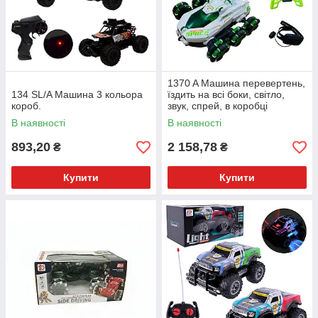
1370 A Машина перевертень,
134 SL/A Машина 3 кольора
їздить на всі боки, світло,
короб.
звук, спрей, в коробці
В наявності
В наявності
893,20
2 158,78
₴
₴
Купити
Купити