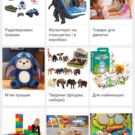
Радіокеровані
Мультгерої на
Товари для
іграшки
планшетах і в
дівчаток
коробках
М'які іграшки
Тварини (фігурки,
Для найменших
набори)