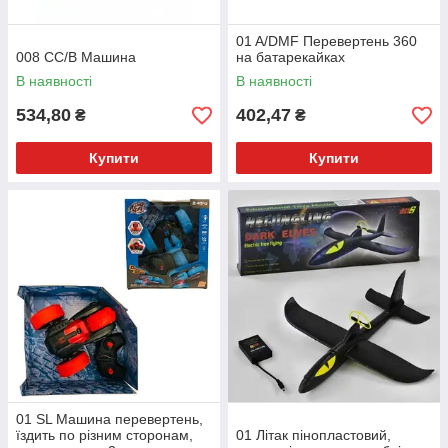
01 A/DMF Перевертень 360
008 СС/В Машина
на батарекайках
В наявності
В наявності
534,80
402,47
₴
₴
Купити
Купити
01 SL Машина перевертень,
їздить по різним сторонам,
01 Літак пінопластовий,