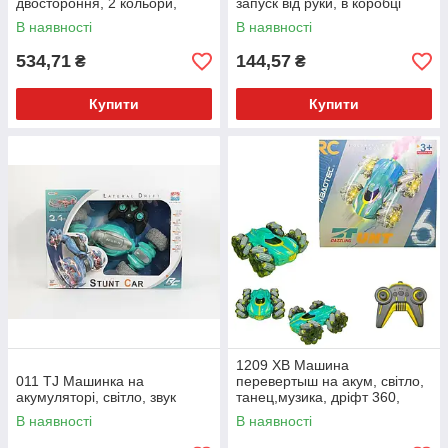
двостороння, 2 кольори,
запуск від руки, в коробці
світло, в коробці
В наявності
В наявності
534,71
144,57
₴
₴
Купити
Купити
1209 XB Машина
011 TJ Машинка на
перевертыш на акум, світло,
акумуляторі, світло, звук
танец,музика, дріфт 360,
В наявності
В наявності