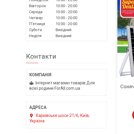
Вівторок
10:00
20:00
Середа
10:00
20:00
Четвер
10:00
20:00
Пʼятниця
10:00
20:00
Субота
Вихідний
Неділя
Вихідний
Контакти
Інтернет магазин товарів Для
Соняч
всієї родини ForAll.com.ua
Харківське шосе 21/6, Київ,
Україна