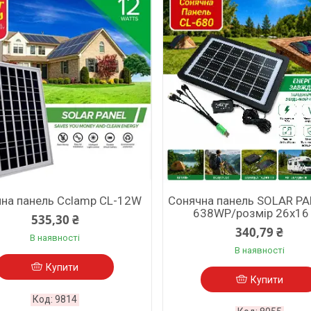
на панель Cclamp CL-12W
Сонячна панель SOLAR PA
638WP/розмір 26х16
535,30 ₴
340,79 ₴
В наявності
В наявності
Купити
Купити
9814