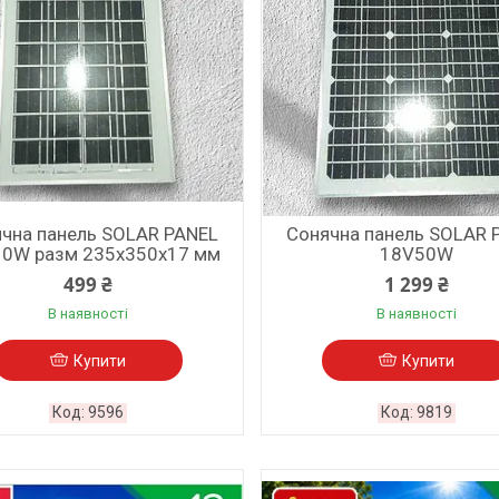
чна панель SOLAR PANEL
Сонячна панель SOLAR 
0W разм 235х350х17 мм
18V50W
499 ₴
1 299 ₴
В наявності
В наявності
Купити
Купити
9596
9819