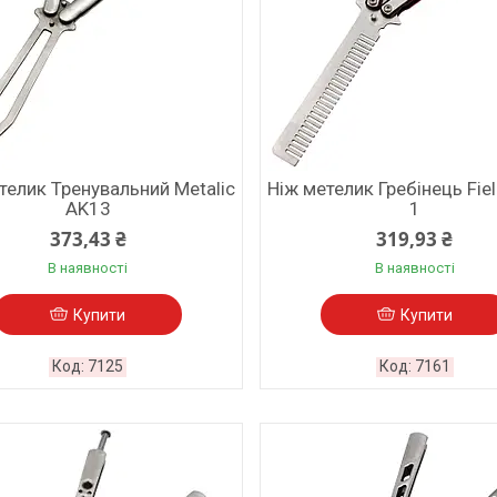
телик Тренувальний Metalic
Ніж метелик Гребінець Fie
AK13
1
373,43 ₴
319,93 ₴
В наявності
В наявності
Купити
Купити
7125
7161