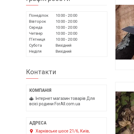
Понеділок
10:00
20:00
Вівторок
10:00
20:00
Середа
10:00
20:00
Четвер
10:00
20:00
Пʼятниця
10:00
20:00
Субота
Вихідний
Неділя
Вихідний
Контакти
Інтернет магазин товарів Для
всієї родини ForAll.com.ua
Харківське шосе 21/6, Київ,