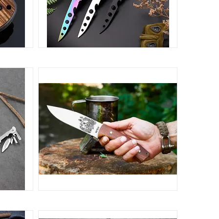
ВІ
НОЖІ МЕТЕЛИКИ
46
170
НОЖІ МИСЛИВСЬКІ
РИ ДЛЯ
НКУ
18
56