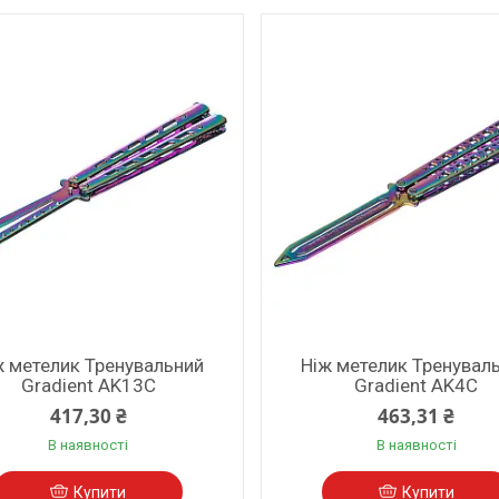
ж метелик Тренувальний
Ніж метелик Тренувал
Gradient AK13C
Gradient AK4C
417,30 ₴
463,31 ₴
В наявності
В наявності
Купити
Купити