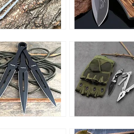
НІЖ ТРЕНУВАЛЬНИЙ
НОЖІ МАЛЕНЬКІ І ДЕШЕ
8
ЕТАЛЬНІ НОЖІ, СЮРІКЕНИ
ІНСТРУМЕНТИ ТА АКСЕСУА
ПОЛЮВАННЯ І ВІДПОЧИ
271