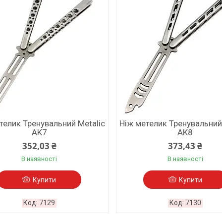
телик Тренувальний Metalic
Ніж метелик Тренувальний
AK7
AK8
352,03 ₴
373,43 ₴
В наявності
В наявності
Купити
Купити
7129
7130