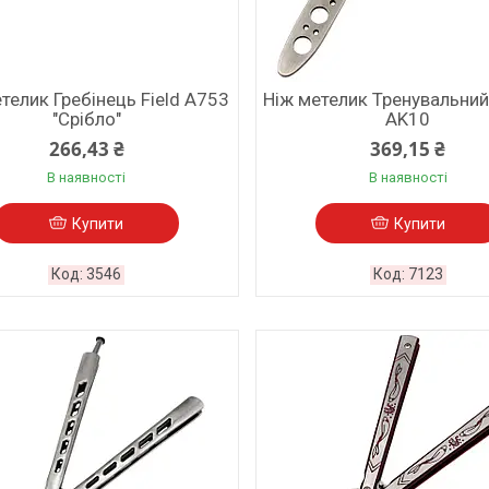
телик Гребінець Field A753
Ніж метелик Тренувальний
"Срібло"
AK10
266,43 ₴
369,15 ₴
В наявності
В наявності
Купити
Купити
3546
7123