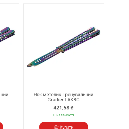
ьний
Ніж метелик Тренувальний
Gradient AK8C
421,58 ₴
В наявності
Купити