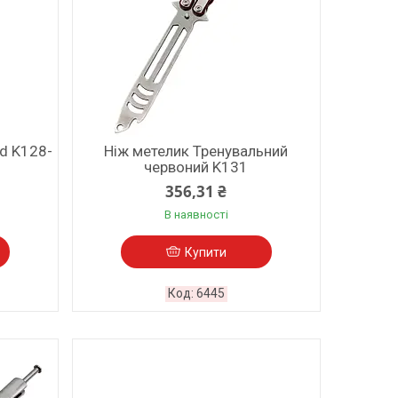
ld K128-
Ніж метелик Тренувальний
червоний K131
356,31 ₴
В наявності
Купити
6445