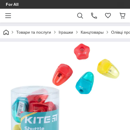
For All
Товари та послуги
Іграшки
Канцтовары
Олівці про