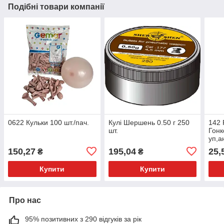
Подібні товари компанії
0622 Кульки 100 шт./пач.
Кулі Шершень 0.50 г 250
142 
шт.
Гонк
уп,а
150,27
195,04
25,
₴
₴
Купити
Купити
Про нас
95% позитивних з 290 відгуків за рік