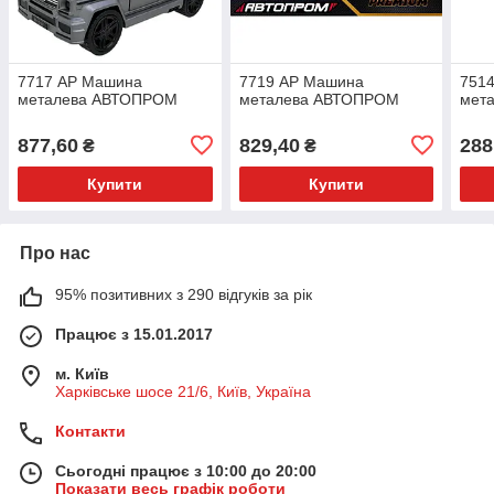
7717 АР Машина
7719 АР Машина
751
металева АВТОПРОМ
металева АВТОПРОМ
мет
877,60
829,40
288
₴
₴
Купити
Купити
Про нас
95% позитивних з 290 відгуків за рік
Працює з 15.01.2017
м. Київ
Харківське шосе 21/6, Київ, Україна
Контакти
Сьогодні працює з 10:00 до 20:00
Показати весь графік роботи