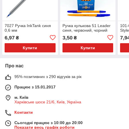
7027 Ручка InkTank синя
Ручка кулькова 51 Leader
101-
0,6 мм
синя, червоний, чорний
Styl
6,97
3,50
7,9
₴
₴
Купити
Купити
Про нас
95% позитивних з 290 відгуків за рік
Працює з 15.01.2017
м. Київ
Харківське шосе 21/6, Київ, Україна
Контакти
Сьогодні працює з 10:00 до 20:00
Показати весь графік роботи