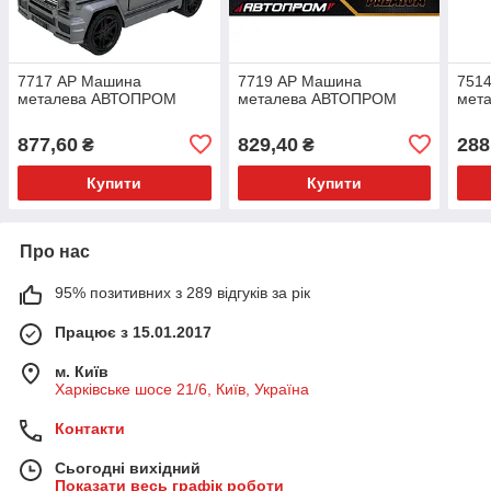
7717 АР Машина
7719 АР Машина
751
металева АВТОПРОМ
металева АВТОПРОМ
мет
877,60
829,40
288
₴
₴
Купити
Купити
Про нас
95% позитивних з 289 відгуків за рік
Працює з 15.01.2017
м. Київ
Харківське шосе 21/6, Київ, Україна
Контакти
Сьогодні вихідний
Показати весь графік роботи