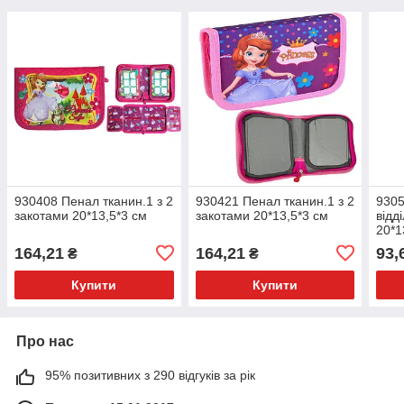
930408 Пенал тканин.1 з 2
930421 Пенал тканин.1 з 2
9305
закотами 20*13,5*3 см
закотами 20*13,5*3 см
відд
20*1
164,21
164,21
93,
₴
₴
Купити
Купити
Про нас
95% позитивних з 290 відгуків за рік