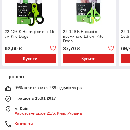
22-126 К Ножиці дитячі 15
22-129 К Ножиці з
22-1
см Kite Dogs
пружиною 13 см, Kite
16,5
Dogs
62,60
37,70
69,
₴
₴
Купити
Купити
Про нас
95% позитивних з 289 відгуків за рік
Працює з 15.01.2017
м. Київ
Харківське шосе 21/6, Київ, Україна
Контакти