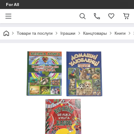
For All
Товари та послуги
Іграшки
Канцтовары
Книги