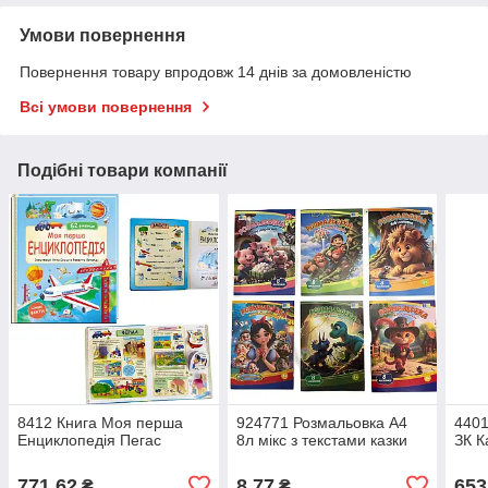
Умови повернення
Повернення товару впродовж 14 днів за домовленістю
Всі умови повернення
Подібні товари компанії
8412 Книга Моя перша
924771 Розмальовка А4
4401
Енциклопедія Пегас
8л мікс з текстами казки
ЗК К
771,62
8,77
653
₴
₴