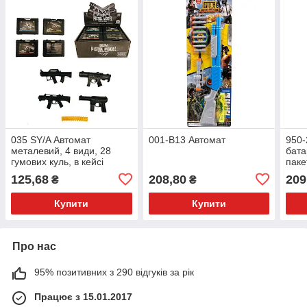
035 SY/A Автомат
001-В13 Автомат
950-
металевий, 4 види, 28
бата
гумових куль, в кейсі
паке
125,68
208,80
209
₴
₴
Купити
Купити
Про нас
95% позитивних з 290 відгуків за рік
Працює з 15.01.2017