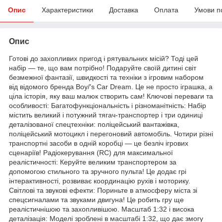
Опис
Характеристики
Доставка
Оплата
Умови п
Опис
Готові до захопливих пригод і рятувальних місій? Тоді цей
набір — те, що вам потрібно! Подаруйте своїй дитині світ
безмежної фантазії, швидкості та техніки з ігровим набором
від відомого бренда Boy/'s Car Dream. Це не просто іграшка, а
ціла історія, яку ваш малюк створить сам! Ключові переваги та
особливості: Багатофункціональність і різноманітність: Набір
містить великий і потужний тягач-транспортер і три одиниці
деталізованої спецтехніки: поліцейський вантажівка,
поліцейський мотоцикл і перегоновий автомобіль. Чотири різні
транспортні засоби в одній коробці — це безліч ігрових
сценаріїв! Радіокерування (RC) для максимальної
реалістичності: Керуйте великим транспортером за
допомогою стильного та зручного пульта! Це додає грі
інтерактивності, розвиває координацію рухів і моторику.
Світлові та звукові ефекти: Пориньте в атмосферу міста зі
спецсигналами та звуками двигуна! Це робить гру ще
реалістичнішою та захопливішою. Масштаб 1:32 і висока
деталізація: Моделі зроблені в масштабі 1:32, що дає змогу