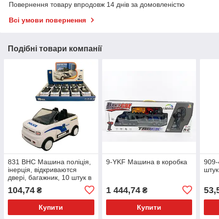
Повернення товару впродовж 14 днів за домовленістю
Всі умови повернення
Подібні товари компанії
831 ВНС Машина поліція,
9-YKF Машина в коробка
909-
інерція, відкриваются
штук
двері, багажник, 10 штук в
коробці
104,74
1 444,74
53,
₴
₴
Купити
Купити