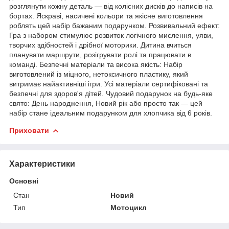
розглянути кожну деталь — від колісних дисків до написів на
бортах. Яскраві, насичені кольори та якісне виготовлення
роблять цей набір бажаним подарунком. Розвивальний ефект:
Гра з набором стимулює розвиток логічного мислення, уяви,
творчих здібностей і дрібної моторики. Дитина вчиться
планувати маршрути, розігрувати ролі та працювати в
команді. Безпечні матеріали та висока якість: Набір
виготовлений із міцного, нетоксичного пластику, який
витримає найактивніші ігри. Усі матеріали сертифіковані та
безпечні для здоров'я дітей. Чудовий подарунок на будь-яке
свято: День народження, Новий рік або просто так — цей
набір стане ідеальним подарунком для хлопчика від 6 років.
Приховати
Характеристики
Основні
Стан
Новий
Тип
Мотоцикл