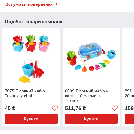
Всі умови повернення
Подібні товари компанії
7075 Пісочний набір
6009 Пісочний набір у
8911
Технок, у сітці
валізі, 10 елементів
20 шт
Технок
45
511,76
159
₴
₴
Купити
Купити