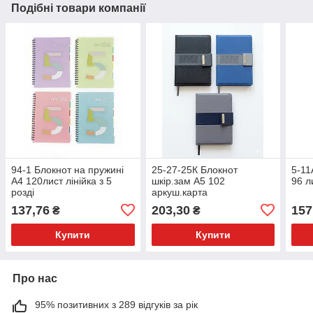
Подібні товари компанії
94-1 Блокнот на пружині
25-27-25К Блокнот
5-11
А4 120лист лінійка з 5
шкір.зам А5 102
96 л
розді
аркуш.карта
137,76
203,30
157
₴
₴
Купити
Купити
Про нас
95% позитивних з 289 відгуків за рік