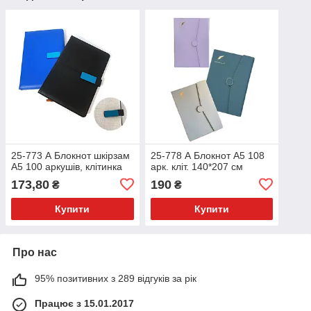
25-773 А Блокнот шкірзам
25-778 А Блокнот А5 108
А5 100 аркушів, клітинка
арк. кліт. 140*207 см
173,80
190
₴
₴
Купити
Купити
Про нас
95% позитивних з 289 відгуків за рік
Працює з 15.01.2017