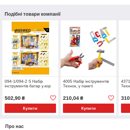
Подібні товари компанії
094-1/094-2 S Набір
4005 Набір інструментів
4371
інструментів батар у.кор
Технок, у пакеті
Техн
502,90
210,04
310
₴
₴
Купити
Купити
Про нас