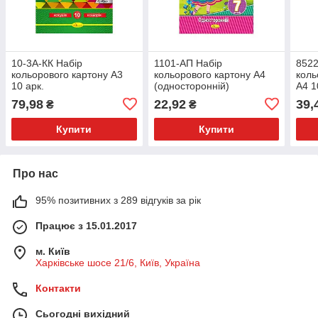
10-3А-КК Набір
1101-АП Набір
8522
кольорового картону А3
кольорового картону А4
коль
10 арк.
(односторонній)
А4 1
79,98
22,92
39,
₴
₴
Купити
Купити
Про нас
95% позитивних з 289 відгуків за рік
Працює з 15.01.2017
м. Київ
Харківське шосе 21/6, Київ, Україна
Контакти
Сьогодні вихідний