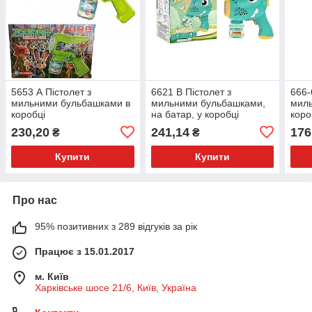
5653 А Пістолет з
6621 В Пістолет з
666-
мильними бульбашками в
мильними бульбашками,
мил
коробці
на батар, у коробці
коро
230,20
241,14
176
₴
₴
Купити
Купити
Про нас
95% позитивних з 289 відгуків за рік
Працює з 15.01.2017
м. Київ
Харківське шосе 21/6, Київ, Україна