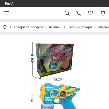
For All
Товари та послуги
Іграшки
Сезонні товари
Мильн