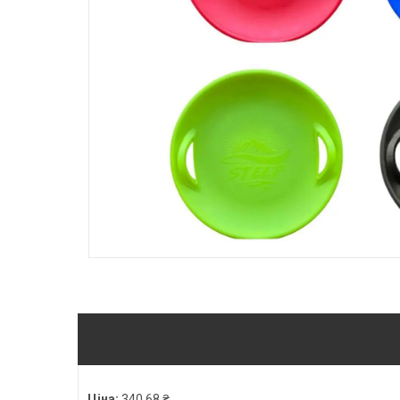
Ціна:
340,68 ₴