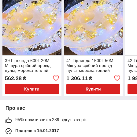
39 Гірлянда 600L 20M
41 Гірлянда 1500L 50M
42 Г
Мішура срібний провід
Мішура срібний провід
Мішу
пульт, мережа теплий
пульт, мережа теплий
пуль
білий + білий
білий + білий
біли
562,28
1 306,11
1 9
₴
₴
Купити
Купити
Про нас
95% позитивних з 289 відгуків за рік
Працює з 15.01.2017