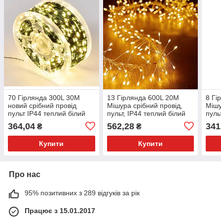
70 Гірлянда 300L 30M
13 Гірлянда 600L 20M
8 Гі
новий срібний провід
Мішура срібний провід,
Мішу
пульт IP44 теплий білий
пульт, IP44 теплий білий
пуль
364,04
562,28
341
₴
₴
Купити
Купити
Про нас
95% позитивних з 289 відгуків за рік
Працює з 15.01.2017