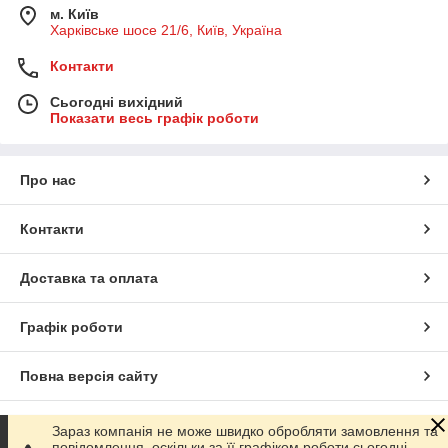
м. Київ
Харківське шосе 21/6, Київ, Україна
Контакти
Сьогодні вихідний
Показати весь графік роботи
Про нас
Контакти
Доставка та оплата
Графік роботи
Повна версія сайту
Сайт створено на маркетплейсі
Prom.ua
Зараз компанія не може швидко обробляти замовлення та
повідомлення, оскільки за її графіком роботи сьогодні