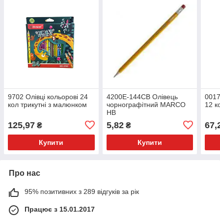
9702 Олівці кольорові 24
4200Е-144CB Олівець
0017
кол трикутні з малюнком
чорнографітний MARCO
12 к
HB
125,97
5,82
67,
₴
₴
Купити
Купити
Про нас
95% позитивних з 289 відгуків за рік
Працює з 15.01.2017