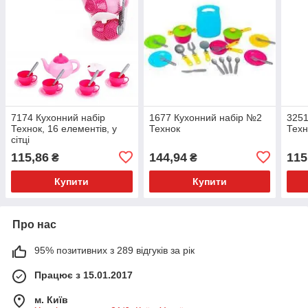
7174 Кухонний набір
1677 Кухонний набір №2
3251
Технок, 16 елементів, у
Технок
Техн
сітці
115,86
144,94
115
₴
₴
Купити
Купити
Про нас
95% позитивних з 289 відгуків за рік
Працює з 15.01.2017
м. Київ