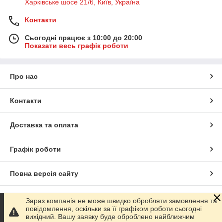
Харківське шосе 21/6, Київ, Україна
Контакти
Сьогодні працює з 10:00 до 20:00
Показати весь графік роботи
Про нас
Контакти
Доставка та оплата
Графік роботи
Повна версія сайту
Сайт створено на маркетплейсі
Prom.ua
Зараз компанія не може швидко обробляти замовлення та
повідомлення, оскільки за її графіком роботи сьогодні
вихідний. Вашу заявку буде оброблено найближчим
Політика конфіденційності