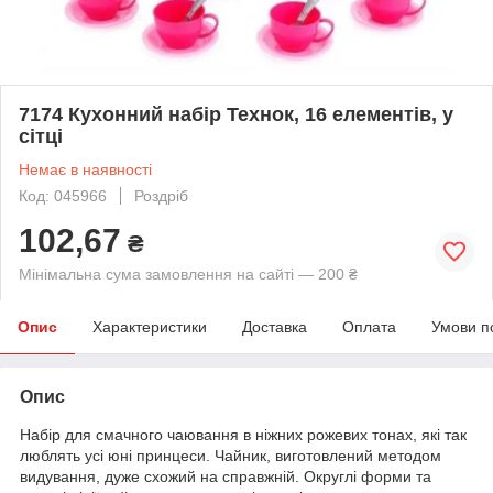
7174 Кухонний набір Технок, 16 елементів, у
сітці
Немає в наявності
Код: 045966
Роздріб
102,67
₴
Мінімальна сума замовлення на сайті — 200 ₴
Опис
Характеристики
Доставка
Оплата
Умови п
Опис
Набір для смачного чаювання в ніжних рожевих тонах, які так
люблять усі юні принцеси. Чайник, виготовлений методом
видування, дуже схожий на справжній. Округлі форми та