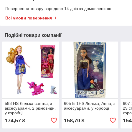
Повернення товару впродовж 14 днів за домовленістю
Всі умови повернення
Подібні товари компанії
588 HS Лялька вагітна, з
605 Е-1HS Лялька, Анна, з
607-
аксесуарами, 2 різновиди,
аксесуарами, у коробці
29 с
у коробці
коро
174,57
158,70
154
₴
₴