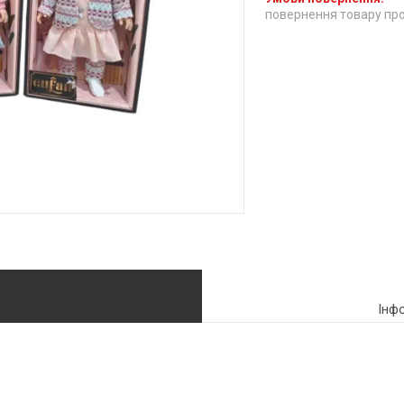
повернення товару про
Інф