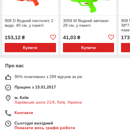
908 D Водний пистолет, 2
3058 M Водний автомат
908 
види, 40 см, у пакеті
28 см, у пакеті.
38*7
пакет
153,12
41,03
173
₴
₴
Купити
Купити
Про нас
95% позитивних з 289 відгуків за рік
Працює з 15.01.2017
м. Київ
Харківське шосе 21/6, Київ, Україна
Контакти
Сьогодні вихідний
Показати весь графік роботи