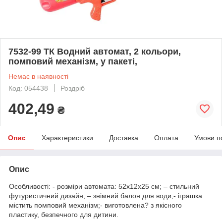
7532-99 ТК Водний автомат, 2 кольори,
помповий механізм, у пакеті,
Немає в наявності
Код: 054438
Роздріб
402,49
₴
Опис
Характеристики
Доставка
Оплата
Умови п
Опис
Особливості: - розміри автомата: 52х12х25 см; – стильний
футуристичний дизайн; – знімний балон для води;- іграшка
містить помповий механізм;- виготовлена? з якісного
пластику, безпечного для дитини.