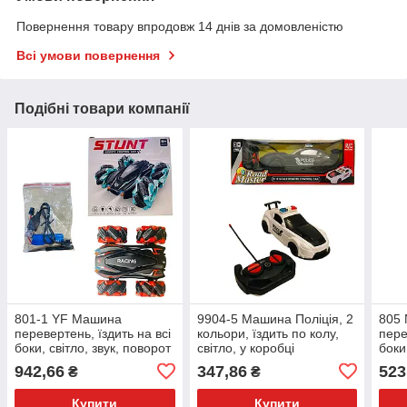
Повернення товару впродовж 14 днів за домовленістю
Всі умови повернення
Подібні товари компанії
801-1 YF Машина
9904-5 Машина Поліція, 2
805
перевертень, їздить на всі
кольори, їздить по колу,
пере
боки, світло, звук, поворот
світло, у коробці
боки
на 360, в коробці
вісь,
942,66
347,86
523
₴
₴
Купити
Купити