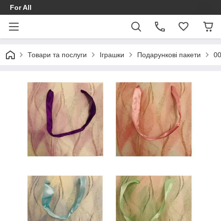
For All
Товари та послуги
Іграшки
Подарункові пакети
00