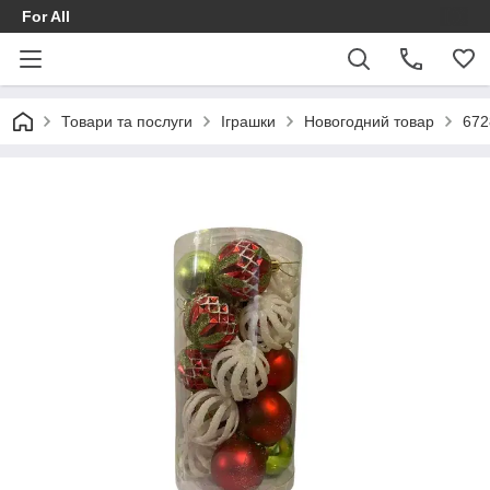
For All
Товари та послуги
Іграшки
Новогодний товар
672