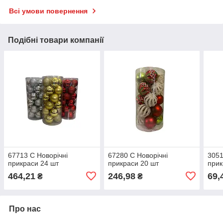
Всі умови повернення
Подібні товари компанії
67713 С Новорічні
67280 С Новорічні
3051
прикраси 24 шт
прикраси 20 шт
прик
464,21
246,98
69,
₴
₴
Про нас