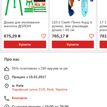
Дошка для малювання
110-2 Скейт Пенні борд із
17-1
магнітна ДОЛОНІ
ручкою, мікс різновидів,
довж
дошка = 60 см.
різн
675,29
765,17
781
₴
₴
Купити
Купити
Про нас
95% позитивних з 290 відгуків за рік
Працює з 15.01.2017
м. Київ
Харківське шосе 21/6, Київ, Україна
Контакти
Сьогодні працює з 10:00 до 20:00