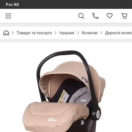
For All
Товари та послуги
Іграшки
Коляски
Дорослі коля