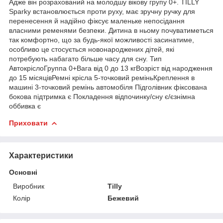
Адже він розрахований на молодшу вікову групу 0+. TILLY
Sparky встановлюється проти руху, має зручну ручку для
перенесення й надійно фіксує маленьке непосідання
власними ременями безпеки. Дитина в ньому почуватиметься
так комфортно, що за будь-якої можливості засинатиме,
особливо це стосується новонароджених дітей, які
потребують набагато більше часу для сну. Тип
АвтокріслоГруппа 0+Вага від 0 до 13 кгВозріст від народження
до 15 місяцівРемні крісла 5-точковий реміньКреплення в
машині 3-точковий ремінь автомобіля Підголівник фіксована
бокова підтримка є Покладення відпочинку/сну є/єзнімна
оббивка є
Приховати
Характеристики
Основні
Виробник
Tilly
Колір
Бежевий