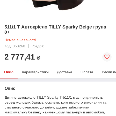
511/1 T Автокрісло TILLY Sparky Beige група
0+
Немає в наявності
Код: 053260
Роздріб
2 777,41
₴
Опис
Характеристики
Доставка
Оплата
Умови п
Опис
Дитяче автокрісло TILLY Sparky T-511/1 має популярність
серед молодих батьків, оскільки, крім якісного виконання та
стильного сучасного дизайну, здатне забезпечити
максимальну безпеку найменшому пасажиру в автомобілі,