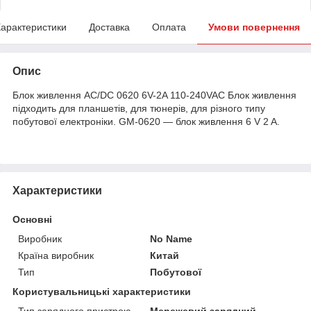
арактеристики
Доставка
Оплата
Умови повернення
Опис
Блок живлення AC/DC 0620 6V-2A 110-240VAC Блок живлення
підходить для планшетів, для тюнерів, для різного типу
побутової електроніки. GM-0620 — блок живлення 6 V 2 A.
Характеристики
Основні
Виробник
No Name
Країна виробник
Китай
Тип
Побутової
Користувальницькі характеристики
Тип зарядного пристрою
Мережевий зарядний