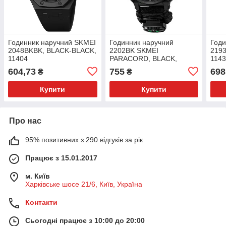
Годинник наручний SKMEI
Годинник наручний
Годи
2048BKBK, BLACK-BLACK,
2202BK SKMEI
219
11404
PARACORD, BLACK,
114
Compass, термометр,
604,73
755
698
₴
₴
свисток, кресало, 10348
Купити
Купити
Про нас
95% позитивних з 290 відгуків за рік
Працює з 15.01.2017
м. Київ
Харківське шосе 21/6, Київ, Україна
Контакти
Сьогодні працює з 10:00 до 20:00