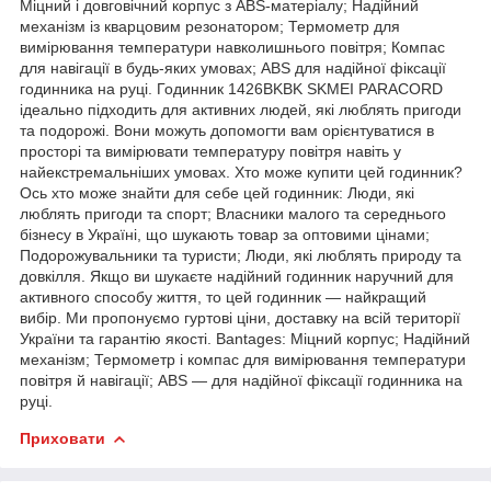
Міцний і довговічний корпус з ABS-матеріалу; Надійний
механізм із кварцовим резонатором; Термометр для
вимірювання температури навколишнього повітря; Компас
для навігації в будь-яких умовах; ABS для надійної фіксації
годинника на руці. Годинник 1426BKBK SKMEI PARACORD
ідеально підходить для активних людей, які люблять пригоди
та подорожі. Вони можуть допомогти вам орієнтуватися в
просторі та вимірювати температуру повітря навіть у
найекстремальніших умовах. Хто може купити цей годинник?
Ось хто може знайти для себе цей годинник: Люди, які
люблять пригоди та спорт; Власники малого та середнього
бізнесу в Україні, що шукають товар за оптовими цінами;
Подорожувальники та туристи; Люди, які люблять природу та
довкілля. Якщо ви шукаєте надійний годинник наручний для
активного способу життя, то цей годинник — найкращий
вибір. Ми пропонуємо гуртові ціни, доставку на всій території
України та гарантію якості. Вantages: Міцний корпус; Надійний
механізм; Термометр і компас для вимірювання температури
повітря й навігації; ABS — для надійної фіксації годинника на
руці.
Приховати