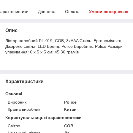
арактеристики
Доставка
Оплата
Умови повернення
Опис
Ліхтар налобний PL-019, COB, 3xAAA Стиль: Ергономічність
Джерело світла: LED Бренд: Police Виробник: Police Розміри
упакування: 6 х 5 х 5 см; 45,36 грамів
Характеристики
Основні
Виробник
Police
Країна виробник
Китай
Користувальницькі характеристики
Світло
COB
Належний ліхтар
Да