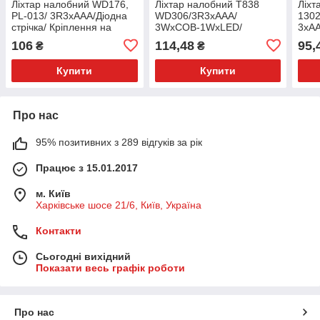
Ліхтар налобний WD176,
Ліхтар налобний T838
Ліхт
PL-013/ 3R3xAAA/Діодна
WD306/3R3xAAA/
1302
стрічка/ Кріплення на
3WxCOB-1WxLED/
3xA
голову
Кріплення на голову
106
114,48
95,
₴
₴
Купити
Купити
Про нас
95% позитивних з 289 відгуків за рік
Працює з 15.01.2017
м. Київ
Харківське шосе 21/6, Київ, Україна
Контакти
Сьогодні вихідний
Показати весь графік роботи
Про нас