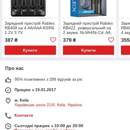
Зарядний пристрій Rablex
Зарядний пристрій Rablex
Заря
RB408 на 4 AA/AAA R3/R6
RB422, універсальний на
RB40
1.2V 3.7V
2 акуми. Ni-MH/Ni-Cd: AA,
4 ак
AAA, AAAA, C, SC, F6
AAA,
387
379
355
₴
₴
Купити
Купити
Про нас
95% позитивних з 289 відгуків за рік
Працює з 15.01.2017
м. Київ
Харківське шосе 21/6, Київ, Україна
Контакти
Сьогодні працює з 10:00 до 20:00