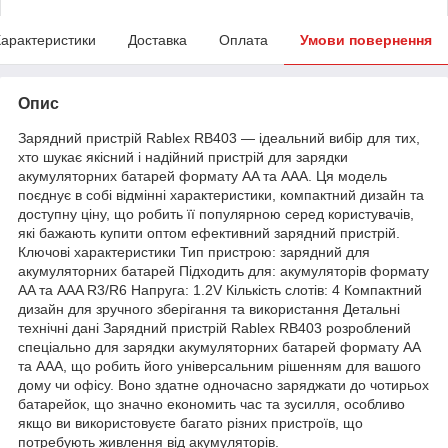
арактеристики
Доставка
Оплата
Умови повернення
Опис
Зарядний пристрій Rablex RB403 — ідеальний вибір для тих,
хто шукає якісний і надійний пристрій для зарядки
акумуляторних батарей формату AA та AAA. Ця модель
поєднує в собі відмінні характеристики, компактний дизайн та
доступну ціну, що робить її популярною серед користувачів,
які бажають купити оптом ефективний зарядний пристрій.
Ключові характеристики Тип пристрою: зарядний для
акумуляторних батарей Підходить для: акумуляторів формату
AA та AAA R3/R6 Напруга: 1.2V Кількість слотів: 4 Компактний
дизайн для зручного зберігання та використання Детальні
технічні дані Зарядний пристрій Rablex RB403 розроблений
спеціально для зарядки акумуляторних батарей формату AA
та AAA, що робить його універсальним рішенням для вашого
дому чи офісу. Воно здатне одночасно заряджати до чотирьох
батарейок, що значно економить час та зусилля, особливо
якщо ви використовуєте багато різних пристроїв, що
потребують живлення від акумуляторів.