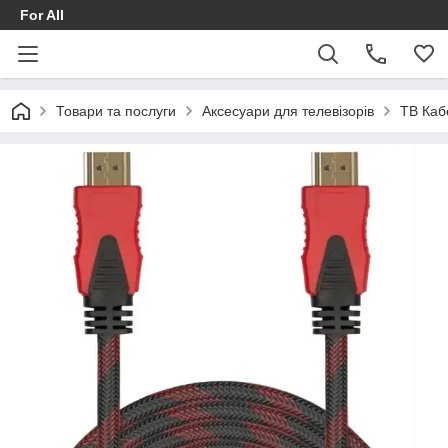
For All
Товари та послуги
Аксесуари для телевізорів
ТВ Каб