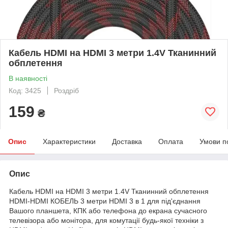
Кабель HDMI на HDMI 3 метри 1.4V Тканинний
обплетення
В наявності
Код: 3425
Роздріб
159
₴
Опис
Характеристики
Доставка
Оплата
Умови п
Опис
Кабель HDMI на HDMI 3 метри 1.4V Тканинний обплетення
HDMI-HDMI КОБЕЛЬ 3 метри HDMI 3 в 1 для під'єднання
Вашого планшета, КПК або телефона до екрана сучасного
телевізора або монітора, для комутації будь-якої техніки з