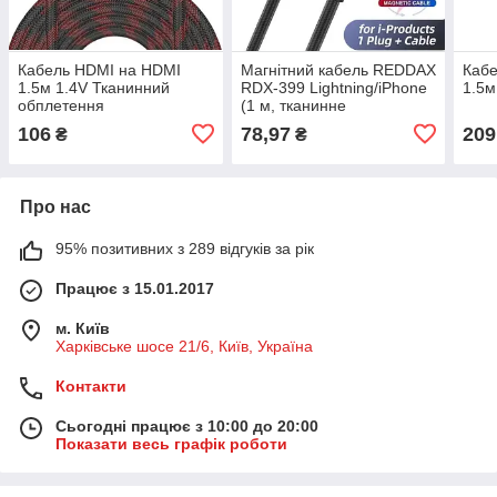
Кабель HDMI на HDMI
Магнітний кабель REDDAX
Каб
1.5м 1.4V Тканинний
RDX-399 Lightning/iPhone
1.5м
обплетення
(1 м, тканинне
обплетення, LED), Black
106
78,97
209
₴
₴
Про нас
95% позитивних з 289 відгуків за рік
Працює з 15.01.2017
м. Київ
Харківське шосе 21/6, Київ, Україна
Контакти
Сьогодні працює з 10:00 до 20:00
Показати весь графік роботи