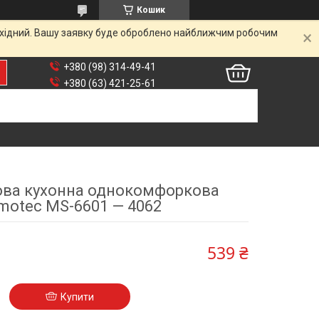
Кошик
вихідний. Вашу заявку буде оброблено найближчим робочим
+380 (98) 314-49-41
+380 (63) 421-25-61
ова кухонна однокомфоркова
motec MS-6601 — 4062
539 ₴
Купити