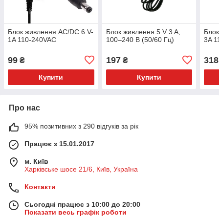
Блок живлення AC/DC 6 V-
Блок живлення 5 V 3 A,
Блок
1A 110-240VAC
100–240 В (50/60 Гц)
3A 1
99
197
318
₴
₴
Купити
Купити
Про нас
95% позитивних з 290 відгуків за рік
Працює з 15.01.2017
м. Київ
Харківське шосе 21/6, Київ, Україна
Контакти
Сьогодні працює з 10:00 до 20:00
Показати весь графік роботи