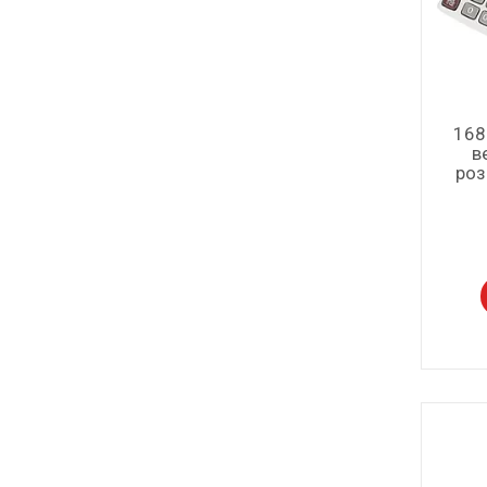
168
в
роз