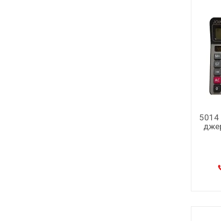
5014 
джер