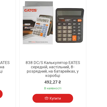
EATES
838 DC/S Калькулятор EATES
 на
середній, настільний, 8-
ці
розрядний, на батарейках, у
коробці
492,27 ₴
В наявності
Купити