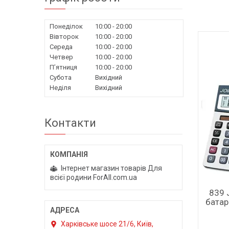
Понеділок
10:00
20:00
Вівторок
10:00
20:00
Середа
10:00
20:00
Четвер
10:00
20:00
Пʼятниця
10:00
20:00
Субота
Вихідний
Неділя
Вихідний
Контакти
Інтернет магазин товарів Для
всієї родини ForAll.com.ua
839 
батар
Харківське шосе 21/6, Київ,