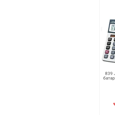
839 
батар