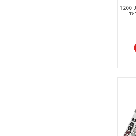
1200 J
ти