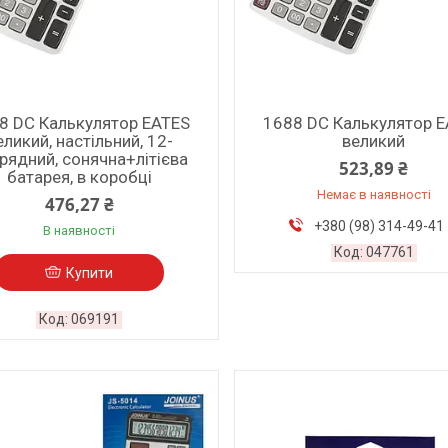
8 DC Калькулятор EATES
1688 DC Калькулятор 
еликий, настільний, 12-
великий
рядний, сонячна+літієва
523,89 ₴
батарея, в коробці
Немає в наявності
476,27 ₴
+380 (98) 314-49-41
В наявності
047761
Купити
069191