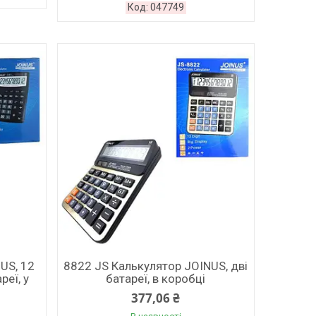
047749
US, 12
8822 JS Калькулятор JOINUS, дві
реї, у
батареї, в коробці
377,06 ₴