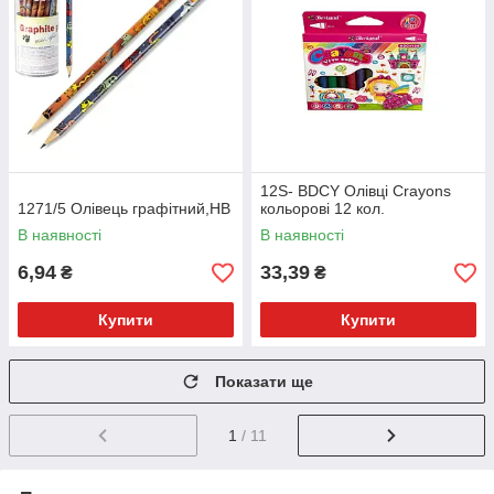
12S- BDCY Олівці Crayons
1271/5 Олівець графітний,НВ
кольорові 12 кол.
В наявності
В наявності
6,94
33,39
₴
₴
Купити
Купити
Показати ще
1
/ 11