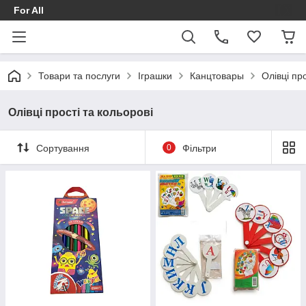
For All
Товари та послуги
Іграшки
Канцтовары
Олівці про
Олівці прості та кольорові
Сортування
0
Фільтри