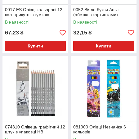
0017 ES Олівці кольорові 12
0052 Віяло букви Англ
кол. трикутні з гумкою
(абетка з картинками)
В наявності
В наявності
67,23
32,15
₴
₴
Купити
Купити
074310 Олівець графітний 12
081900 Олівці Незнайка 6
штук в упаковці HB
кольорів